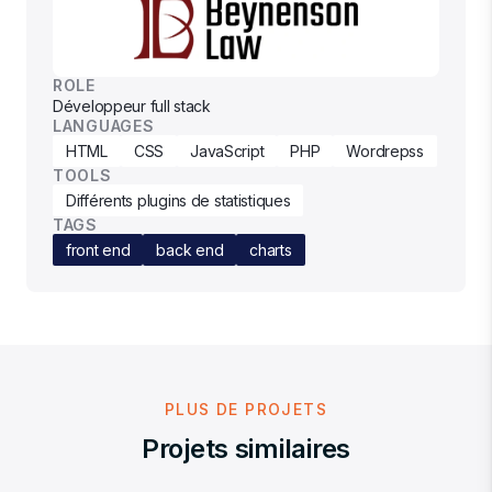
ROLE
Développeur full stack
LANGUAGES
HTML
CSS
JavaScript
PHP
Wordrepss
TOOLS
Différents plugins de statistiques
TAGS
front end
back end
charts
PLUS DE PROJETS
Projets similaires