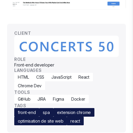
CLIENT
ROLE
Front-end developer
LANGUAGES
HTML
CSS
JavaScript
React
Chrome Dev
TOOLS
GitHub
JIRA
Figma
Docker
TAGS
front-end
spa
extension chrome
optimisation de site web
react